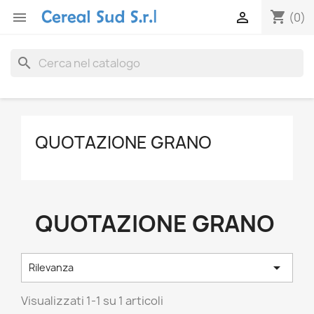
shopping_cart


(0)
search
QUOTAZIONE GRANO
QUOTAZIONE GRANO

Rilevanza
Visualizzati 1-1 su 1 articoli