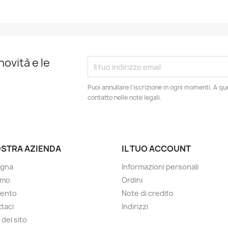
novità e le
Puoi annullare l'iscrizione in ogni momenti. A qu
contatto nelle note legali.
OSTRA AZIENDA
IL TUO ACCOUNT
gna
Informazioni personali
amo
Ordini
ento
Note di credito
taci
Indirizzi
del sito