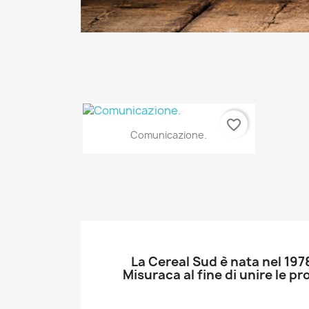
favorite_border
Anteprima

Comunicazione.
La Cereal Sud è nata nel 1978
Misuraca al fine di unire le pr