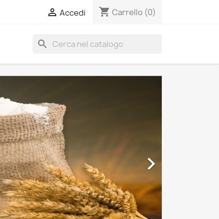
shopping_cart

Carrello
(0)
Accedi
search
