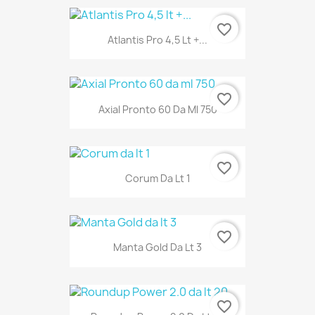
favorite_border
Atlantis Pro 4,5 Lt +...
favorite_border
Axial Pronto 60 Da Ml 750
favorite_border
Corum Da Lt 1
favorite_border
Manta Gold Da Lt 3
favorite_border