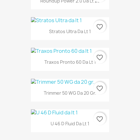
Roundup Power 2.0 Da Lt 20
favorite_border
Stratos Ultra Da Lt 1
favorite_border
Traxos Pronto 60 Da Lt 1
favorite_border
Trimmer 50 WG Da 20 Gr.
favorite_border
U 46 D Fluid Da Lt 1