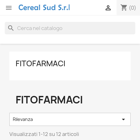
shopping_cart


(0)
search
FITOFARMACI
FITOFARMACI

Rilevanza
Visualizzati 1-12 su 12 articoli