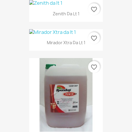
favorite_border
Zenith Da Lt 1
favorite_border
Mirador Xtra Da Lt 1
favorite_border