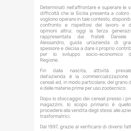
Determinati nell'affrontare e superare le v
difficoltà che la Sicilia presenta a coloro
vogliono operare in tale contesto, disponibil
confronto e rispettosi del lavoro e d
opinioni altrui, oggi la terza generaz
rappresentata dai fratelli Daniele
Alessandro, guida un'azienda di gra
spessore e decisa a dare il proprio contri
per lo sviluppo socio-economico de
Regione.
Fin dalla nascita, attività prevale
dell'azienda è la commercializzazione
cereali ed, in modo particolare, del grano 
e delle materie prime per uso zootecnico.
Dopo lo stoccaggio dei cereali presso i pr
magazzini, lo scopo primario è quell
procedere alla vendita degli stessi alle azi
trasformatrici.
Dal 1997, grazie al verificarsi di diversi fatt