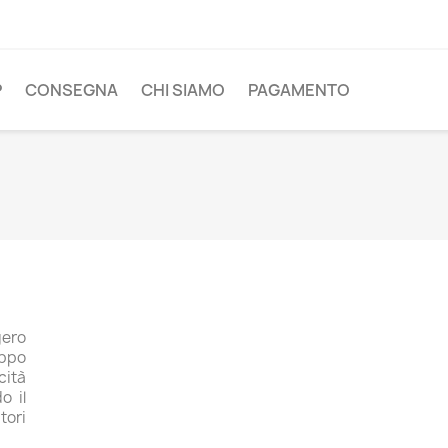
P
CONSEGNA
CHI SIAMO
PAGAMENTO
gero
ippo
cità
o il
tori