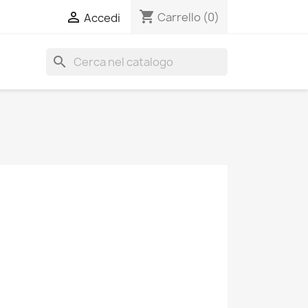
shopping_cart

Carrello
(0)
Accedi
search