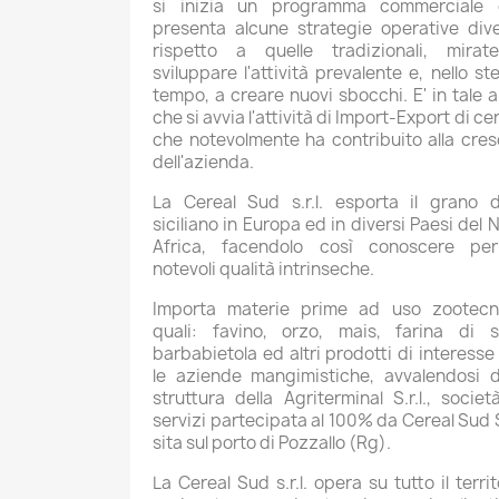
si inizia un programma commerciale 
presenta alcune strategie operative div
rispetto a quelle tradizionali, mira
sviluppare l'attività prevalente e, nello st
tempo, a creare nuovi sbocchi. E' in tale 
che si avvia l'attività di Import-Export di cer
che notevolmente ha contribuito alla cres
dell'azienda.
La Cereal Sud s.r.l. esporta il grano 
siciliano in Europa ed in diversi Paesi del 
Africa, facendolo così conoscere per
notevoli qualità intrinseche.
Importa materie prime ad uso zootecn
quali: favino, orzo, mais, farina di s
barbabietola ed altri prodotti di interesse
le aziende mangimistiche, avvalendosi d
struttura della Agriterminal S.r.l., societ
servizi partecipata al 100% da Cereal Sud S.
sita sul porto di Pozzallo (Rg).
La Cereal Sud s.r.l. opera su tutto il territ