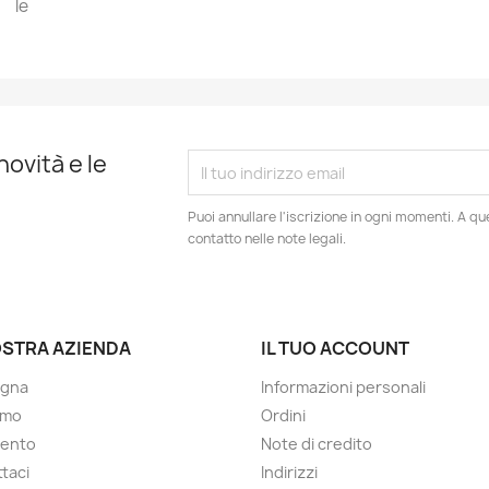
i le
novità e le
Puoi annullare l'iscrizione in ogni momenti. A qu
contatto nelle note legali.
OSTRA AZIENDA
IL TUO ACCOUNT
gna
Informazioni personali
amo
Ordini
ento
Note di credito
taci
Indirizzi