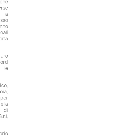
che
erse
te a
esso
anno
eali
cita
duro
Nord
 le
ico,
oia,
 per
ella
à di
r.l,
orio