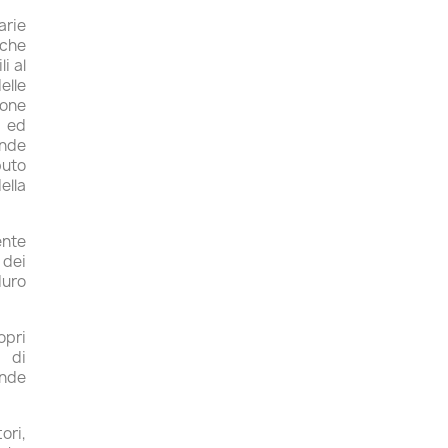
arie
 che
i al
elle
ione
 ed
nde
buto
lla
nte
 dei
duro
opri
o di
ende
ori,