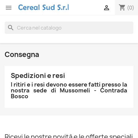
shopping_cart


(0)
search
Consegna
Spedizioni e resi
I ritiri e i resi devono essere fatti presso la
nostra sede di Mussomeli - Contrada
Bosco
Ricevi le nostre novità e le offerte speciali