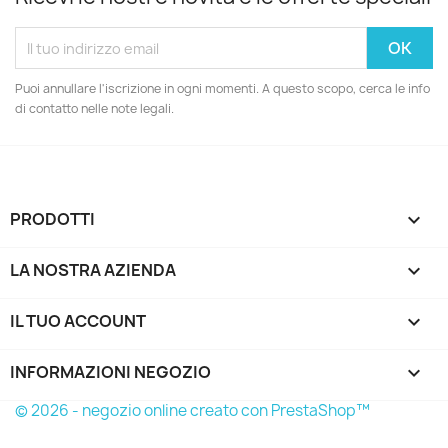
Puoi annullare l'iscrizione in ogni momenti. A questo scopo, cerca le info
di contatto nelle note legali.
PRODOTTI

LA NOSTRA AZIENDA

IL TUO ACCOUNT

INFORMAZIONI NEGOZIO
keyboard_arrow_down
© 2026 - negozio online creato con PrestaShop™